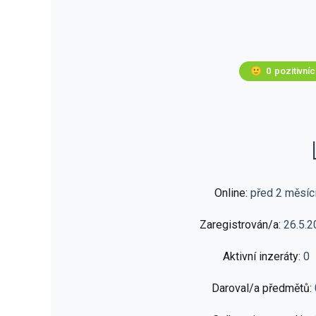
🙂
0
pozitivní
Online:
před 2 měsíc
Zaregistrován/a:
26.5.2
Aktivní inzeráty:
0
Daroval/a předmětů: