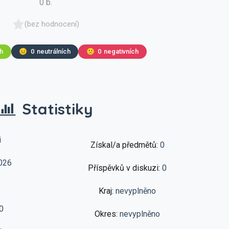
0 b.
(bez hodnocení)
ch
😐
0
neutrálních
🙁
0
negativních
Statistiky
i
Získal/a předmětů:
0
026
Příspěvků v diskuzi:
0
Kraj:
nevyplněno
0
Okres:
nevyplněno