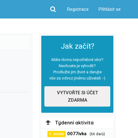
Registrace
Přihlásit se
Hledat
Jak začít?
Máte doma nepotřebné věci?
Nechcete je vyhodit?
Prodlužte jim život a darujte
vše za odvoz jinému uživateli :-)
VYTVOŘTE SI ÚČET
ZDARMA
Týdenní aktivita
0077ivka
1. místo
(66 darů)