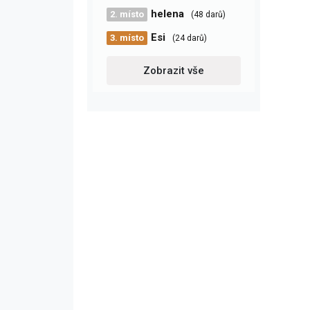
helena
2. místo
(48 darů)
Esi
3. místo
(24 darů)
Zobrazit vše