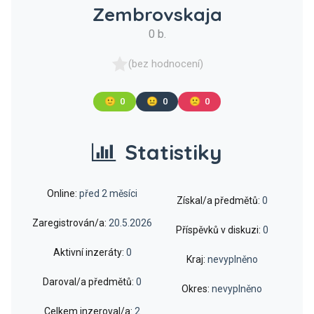
Zembrovskaja
0 b.
(bez hodnocení)
🙂
0
😐
0
🙁
0
Statistiky
Online:
před 2 měsíci
Získal/a předmětů:
0
Zaregistrován/a:
20.5.2026
Příspěvků v diskuzi:
0
Aktivní inzeráty:
0
Kraj:
nevyplněno
Daroval/a předmětů:
0
Okres:
nevyplněno
Celkem inzeroval/a:
2