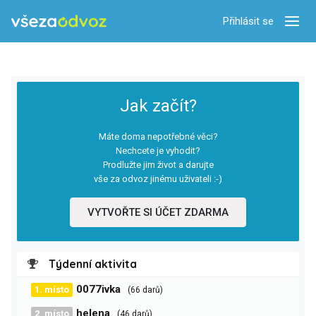
Přihlásit se
Zobra
Jak začít?
Máte doma nepotřebné věci?
Nechcete je vyhodit?
Prodlužte jim život a darujte
vše za odvoz jinému uživateli :-)
VYTVOŘTE SI ÚČET ZDARMA
Týdenní aktivita
0077ivka
1. místo
(66 darů)
helena
2. místo
(46 darů)