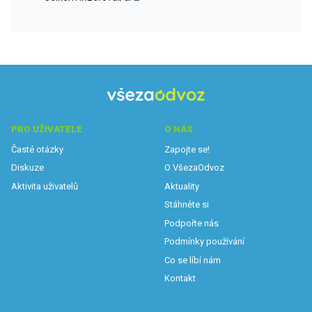
PRO UŽIVATELE
O NÁS
Časté otázky
Zapojte se!
Diskuze
O VšezaOdvoz
Aktivita uživatelů
Aktuality
Stáhněte si
Podpořte nás
Podmínky používání
Co se líbí nám
Kontakt