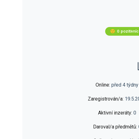
🙂
0
pozitivní
Online:
před 4 týdny
Zaregistrován/a:
19.5.2
Aktivní inzeráty:
0
Daroval/a předmětů: