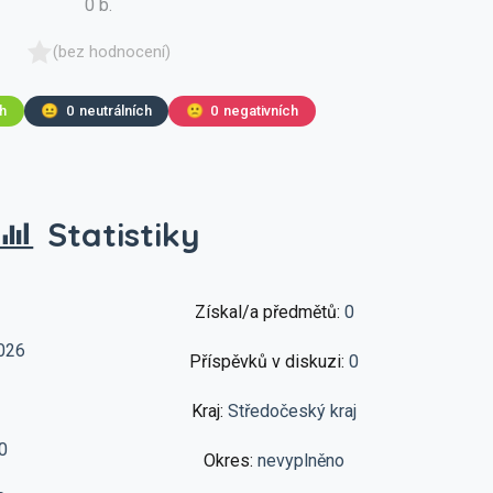
0 b.
(bez hodnocení)
ch
😐
0
neutrálních
🙁
0
negativních
Statistiky
Získal/a předmětů:
0
026
Příspěvků v diskuzi:
0
Kraj:
Středočeský kraj
0
Okres:
nevyplněno