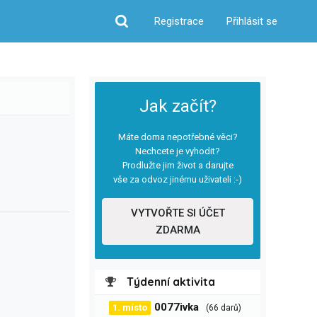
Registrace
Přihlásit se
Hledat
Jak začít?
Máte doma nepotřebné věci?
Nechcete je vyhodit?
Prodlužte jim život a darujte
vše za odvoz jinému uživateli :-)
VYTVOŘTE SI ÚČET
ZDARMA
Týdenní aktivita
0077ivka
1. místo
(66 darů)