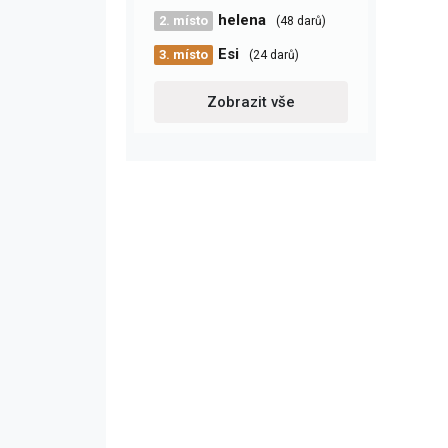
helena
2. místo
(48 darů)
Esi
3. místo
(24 darů)
Zobrazit vše