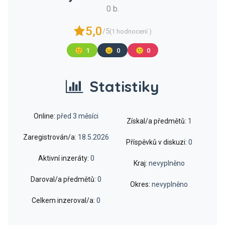
0 b.
5,0
/5
(1 hodnocení )
🙂
1
😐
0
🙁
0
Statistiky
Online:
před 3 měsíci
Získal/a předmětů:
1
Zaregistrován/a:
18.5.2026
Příspěvků v diskuzi:
0
Aktivní inzeráty:
0
Kraj:
nevyplněno
Daroval/a předmětů:
0
Okres:
nevyplněno
Celkem inzeroval/a:
0