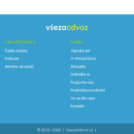
PRO UŽIVATELE
O NÁS
Časté otázky
Zapojte se!
Diskuze
O VšezaOdvoz
Aktivita uživatelů
Aktuality
Stáhněte si
Podpořte nás
Podmínky používání
Co se líbí nám
Kontakt
© 2010–2026
|
VšezaOdvoz.cz
|