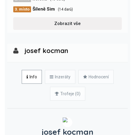
Šíleně Sim
3. místo
(14 darů)
Zobrazit vše
josef kocman
Info
Inzeráty
Hodnocení
Trofeje (0)
josef kocman