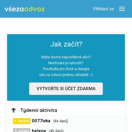
Přihlásit se
Zobra
Jak začít?
Máte doma nepotřebné věci?
Nechcete je vyhodit?
Prodlužte jim život a darujte
vše za odvoz jinému uživateli :-)
VYTVOŘTE SI ÚČET ZDARMA
Týdenní aktivita
0077ivka
1. místo
(66 darů)
helena
2. místo
(45 darů)