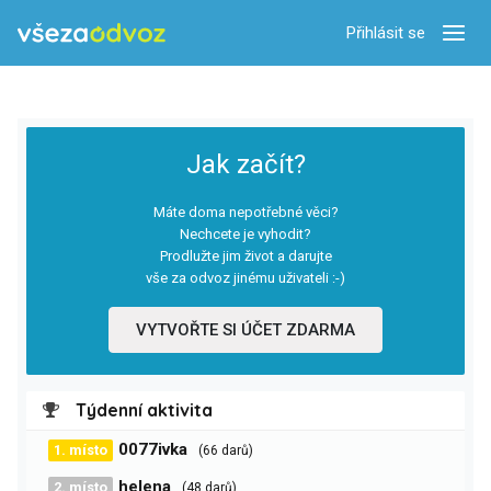
Přihlásit se
Zobra
Jak začít?
Máte doma nepotřebné věci?
Nechcete je vyhodit?
Prodlužte jim život a darujte
vše za odvoz jinému uživateli :-)
VYTVOŘTE SI ÚČET ZDARMA
Týdenní aktivita
0077ivka
1. místo
(66 darů)
helena
2. místo
(48 darů)