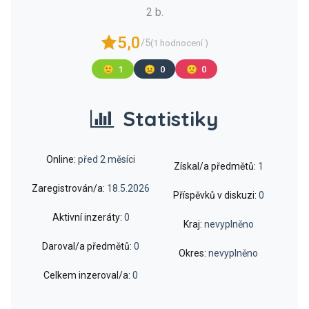
2 b.
5,0
/5
(1 hodnocení )
🙂
1
😐
0
🙁
0
Statistiky
Online:
před 2 měsíci
Získal/a předmětů:
1
Zaregistrován/a:
18.5.2026
Příspěvků v diskuzi:
0
Aktivní inzeráty:
0
Kraj:
nevyplněno
Daroval/a předmětů:
0
Okres:
nevyplněno
Celkem inzeroval/a:
0