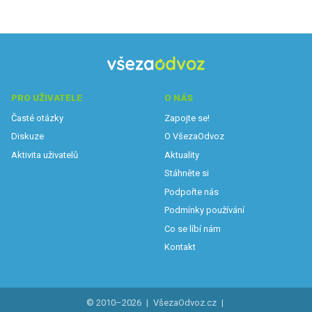
PRO UŽIVATELE
O NÁS
Časté otázky
Zapojte se!
Diskuze
O VšezaOdvoz
Aktivita uživatelů
Aktuality
Stáhněte si
Podpořte nás
Podmínky používání
Co se líbí nám
Kontakt
© 2010–2026
|
VšezaOdvoz.cz
|