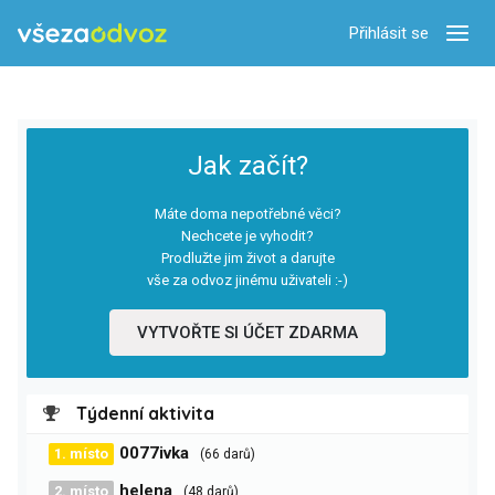
Přihlásit se
Zobra
Jak začít?
Máte doma nepotřebné věci?
Nechcete je vyhodit?
Prodlužte jim život a darujte
vše za odvoz jinému uživateli :-)
VYTVOŘTE SI ÚČET ZDARMA
Týdenní aktivita
0077ivka
1. místo
(66 darů)
helena
2. místo
(48 darů)