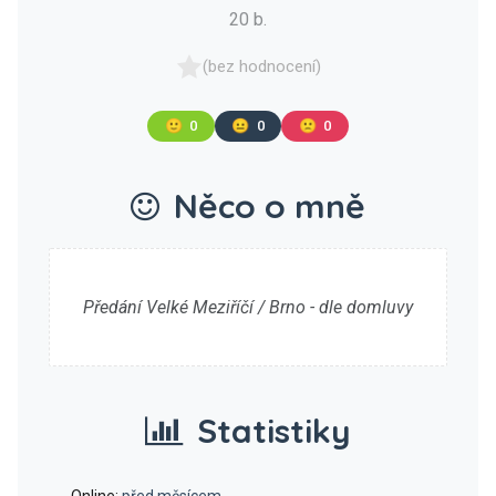
20 b.
(bez hodnocení)
🙂
0
😐
0
🙁
0
Něco o mně
Předání Velké Meziříčí / Brno - dle domluvy
Statistiky
Online:
před měsícem