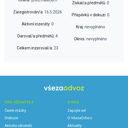
Získal/a předmětů:
0
Zaregistrován/a:
16.5.2026
Příspěvků v diskuzi:
0
Aktivní inzeráty:
0
Kraj:
nevyplněno
Daroval/a předmětů:
4
Okres:
nevyplněno
Celkem inzeroval/a:
23
PRO UŽIVATELE
O NÁS
Časté otázky
Zapojte se!
Diskuze
O VšezaOdvoz
Aktivita uživatelů
Aktuality