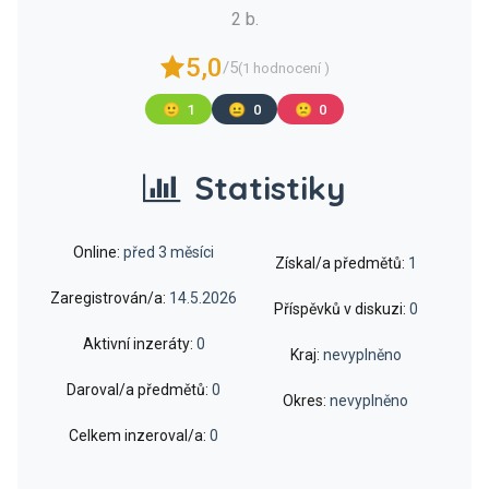
2 b.
5,0
/5
(1 hodnocení )
🙂
1
😐
0
🙁
0
Statistiky
Online:
před 3 měsíci
Získal/a předmětů:
1
Zaregistrován/a:
14.5.2026
Příspěvků v diskuzi:
0
Aktivní inzeráty:
0
Kraj:
nevyplněno
Daroval/a předmětů:
0
Okres:
nevyplněno
Celkem inzeroval/a:
0