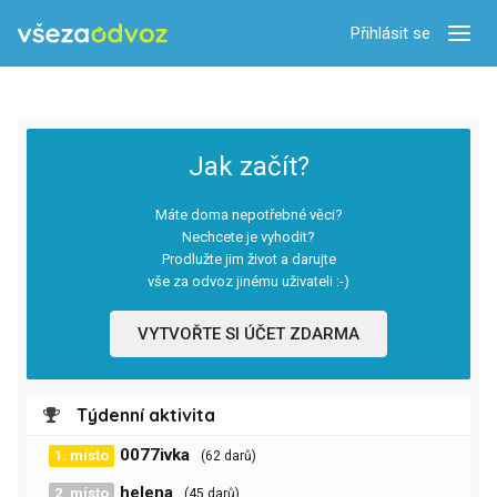
Přihlásit se
Zobra
Jak začít?
Máte doma nepotřebné věci?
Nechcete je vyhodit?
Prodlužte jim život a darujte
vše za odvoz jinému uživateli :-)
VYTVOŘTE SI ÚČET ZDARMA
Týdenní aktivita
0077ivka
1. místo
(62 darů)
helena
2. místo
(45 darů)