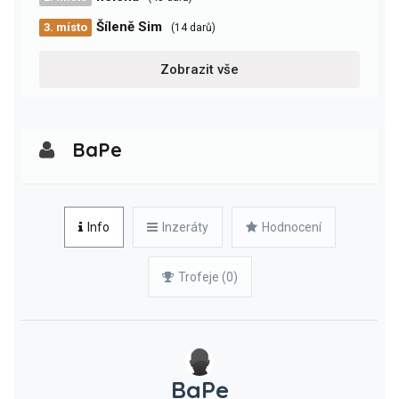
Šíleně Sim
3. místo
(14 darů)
Zobrazit vše
BaPe
Info
Inzeráty
Hodnocení
Trofeje (0)
BaPe