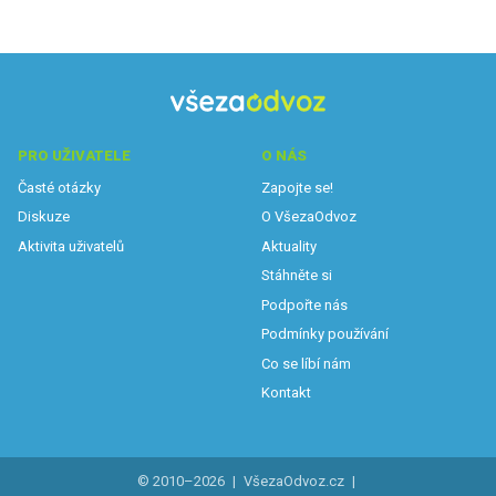
PRO UŽIVATELE
O NÁS
Časté otázky
Zapojte se!
Diskuze
O VšezaOdvoz
Aktivita uživatelů
Aktuality
Stáhněte si
Podpořte nás
Podmínky používání
Co se líbí nám
Kontakt
© 2010–2026
|
VšezaOdvoz.cz
|