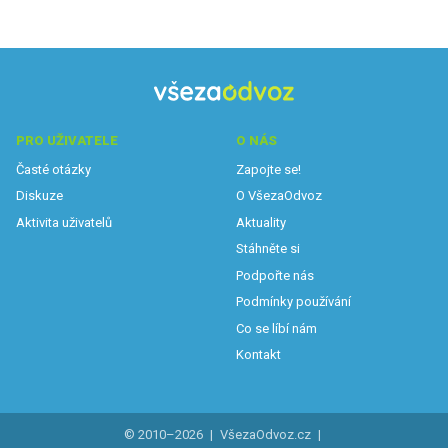
PRO UŽIVATELE
O NÁS
Časté otázky
Zapojte se!
Diskuze
O VšezaOdvoz
Aktivita uživatelů
Aktuality
Stáhněte si
Podpořte nás
Podmínky používání
Co se líbí nám
Kontakt
© 2010–2026
|
VšezaOdvoz.cz
|