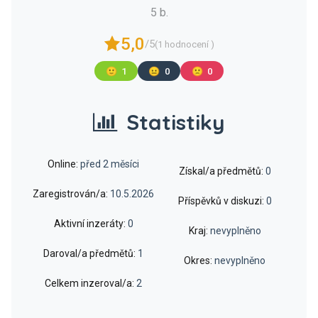
5 b.
5,0
/5
(1 hodnocení )
🙂
1
😐
0
🙁
0
Statistiky
Online:
před 2 měsíci
Získal/a předmětů:
0
Zaregistrován/a:
10.5.2026
Příspěvků v diskuzi:
0
Aktivní inzeráty:
0
Kraj:
nevyplněno
Daroval/a předmětů:
1
Okres:
nevyplněno
Celkem inzeroval/a:
2