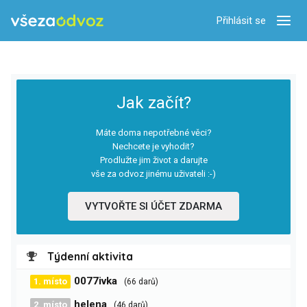
Přihlásit se
Zobra
Jak začít?
Máte doma nepotřebné věci?
Nechcete je vyhodit?
Prodlužte jim život a darujte
vše za odvoz jinému uživateli :-)
VYTVOŘTE SI ÚČET ZDARMA
Týdenní aktivita
0077ivka
1. místo
(66 darů)
helena
2. místo
(46 darů)