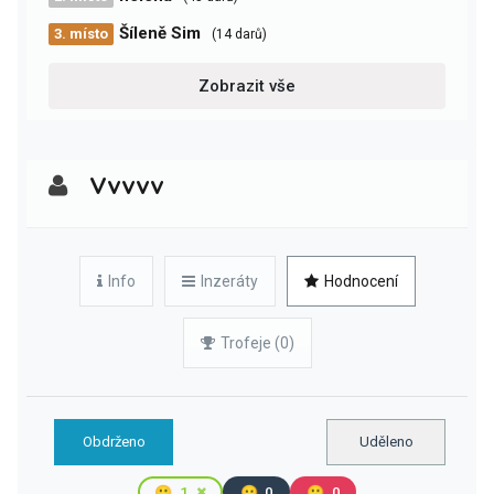
Šíleně Sim
3. místo
(14 darů)
Zobrazit vše
Vvvvv
Info
Inzeráty
Hodnocení
Trofeje (0)
Obdrženo
Uděleno
🙂
1
😐
0
🙁
0