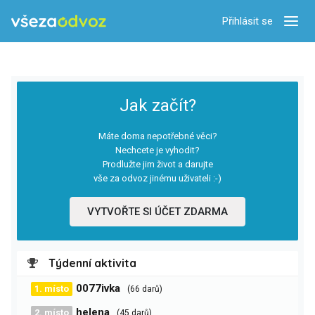
Přihlásit se
Zobra
Jak začít?
Máte doma nepotřebné věci?
Nechcete je vyhodit?
Prodlužte jim život a darujte
vše za odvoz jinému uživateli :-)
VYTVOŘTE SI ÚČET ZDARMA
Týdenní aktivita
0077ivka
1. místo
(66 darů)
helena
2. místo
(45 darů)