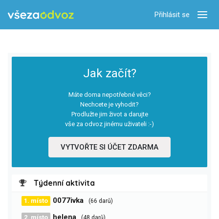
Přihlásit se
Zobra
Jak začít?
Máte doma nepotřebné věci?
Nechcete je vyhodit?
Prodlužte jim život a darujte
vše za odvoz jinému uživateli :-)
VYTVOŘTE SI ÚČET ZDARMA
Týdenní aktivita
0077ivka
1. místo
(66 darů)
helena
2. místo
(48 darů)