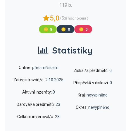
119 b.
5,0
/5
(8 hodnocení )
🙂
8
😐
0
🙁
0
Statistiky
Online:
před měsícem
Získal/a předmětů:
0
Zaregistrován/a:
2.10.2025
Příspěvků v diskuzi:
0
Aktivní inzeráty:
0
Kraj:
nevyplněno
Daroval/a předmětů:
23
Okres:
nevyplněno
Celkem inzeroval/a:
28