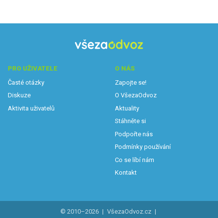
PRO UŽIVATELE
O NÁS
Časté otázky
Zapojte se!
Diskuze
O VšezaOdvoz
Aktivita uživatelů
Aktuality
Stáhněte si
Podpořte nás
Podmínky používání
Co se líbí nám
Kontakt
© 2010–2026
|
VšezaOdvoz.cz
|