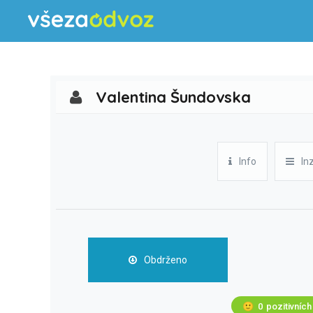
Valentina Šundovska
Info
In
Obdrženo
🙂
0
pozitivních