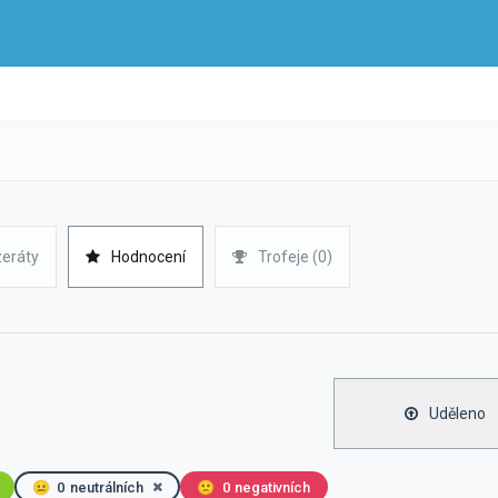
zeráty
Hodnocení
Trofeje (0)
Uděleno
😐
0
neutrálních
🙁
0
negativních