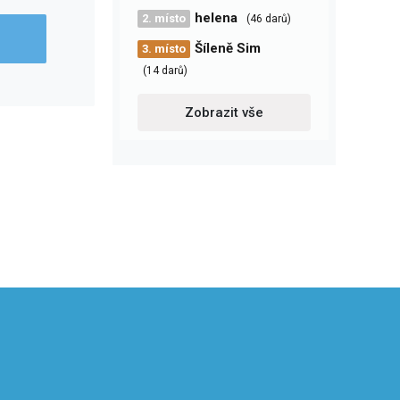
helena
2. místo
(46 darů)
Šíleně Sim
3. místo
(14 darů)
Zobrazit vše