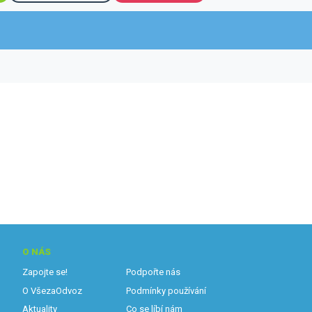
O NÁS
Zapojte se!
Podpořte nás
O VšezaOdvoz
Podmínky používání
Aktuality
Co se líbí nám