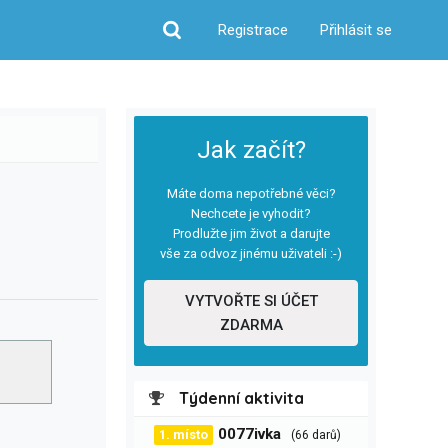
Registrace
Přihlásit se
Hledat
Jak začít?
Máte doma nepotřebné věci?
Nechcete je vyhodit?
Prodlužte jim život a darujte
vše za odvoz jinému uživateli :-)
VYTVOŘTE SI ÚČET
ZDARMA
Týdenní aktivita
0077ivka
1. místo
(66 darů)