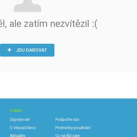
ěl, ale zatím nezvítězil :(
JDU DAROVAT
O NÁS
Zapojte se!
Podpořte nás
O VšezaOdvoz
Podmínky používání
Aktuality
Co se líbí nám