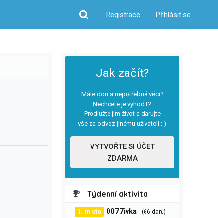
Registrace
Přihlásit se
Hledat
Jak začít?
Máte doma nepotřebné věci?
Nechcete je vyhodit?
Prodlužte jim život a darujte
vše za odvoz jinému uživateli :-)
VYTVOŘTE SI ÚČET
ZDARMA
Týdenní aktivita
0077ivka
1. místo
(66 darů)