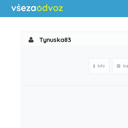
Tynuska83
Info
In