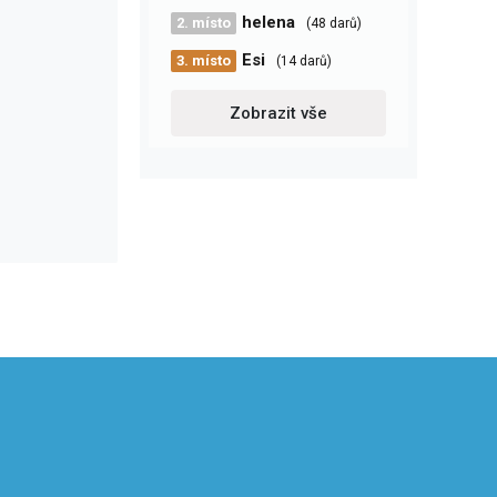
helena
2. místo
(48 darů)
Esi
3. místo
(14 darů)
Zobrazit vše