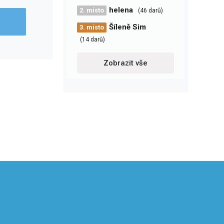
helena
2. místo
(46 darů)
Šíleně Sim
3. místo
(14 darů)
Zobrazit vše