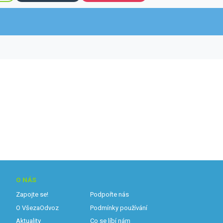
O NÁS
Zapojte se!
Podpořte nás
O VšezaOdvoz
Podmínky používání
Aktuality
Co se líbí nám