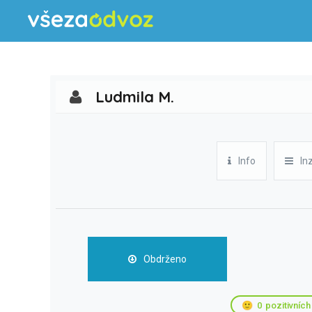
Ludmila M.
Info
In
Obdrženo
🙂
0
pozitivních