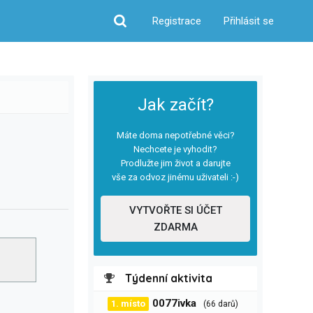
Registrace
Přihlásit se
Hledat
Jak začít?
Máte doma nepotřebné věci?
Nechcete je vyhodit?
Prodlužte jim život a darujte
vše za odvoz jinému uživateli :-)
VYTVOŘTE SI ÚČET
ZDARMA
Týdenní aktivita
0077ivka
1. místo
(66 darů)