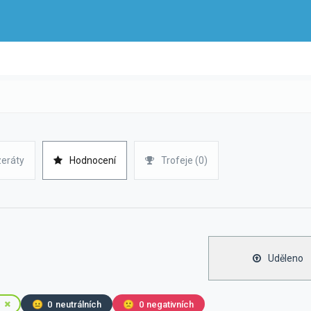
zeráty
Hodnocení
Trofeje (0)
Uděleno
😐
0
neutrálních
🙁
0
negativních