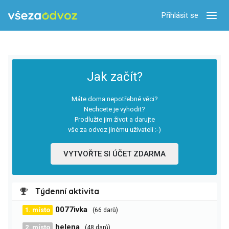
Přihlásit se
Zobra
Jak začít?
Máte doma nepotřebné věci?
Nechcete je vyhodit?
Prodlužte jim život a darujte
vše za odvoz jinému uživateli :-)
VYTVOŘTE SI ÚČET ZDARMA
Týdenní aktivita
0077ivka
1. místo
(66 darů)
helena
2. místo
(48 darů)