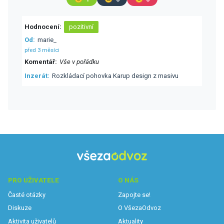
Hodnocení
pozitivní
Od
marie_
před 3 měsíci
Komentář
Vše v pořádku
Inzerát
Rozkládací pohovka Karup design z masivu
PRO UŽIVATELE
O NÁS
Časté otázky
Zapojte se!
Diskuze
O VšezaOdvoz
Aktivita uživatelů
Aktuality