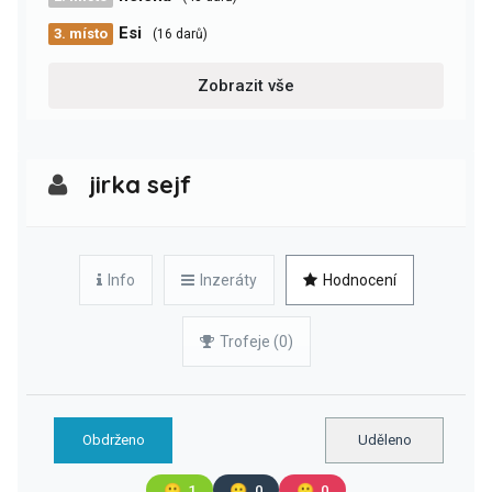
Esi
3. místo
(16 darů)
Zobrazit vše
jirka sejf
Info
Inzeráty
Hodnocení
Trofeje (0)
Obdrženo
Uděleno
🙂
1
😐
0
🙁
0