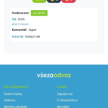
Hodnocení
pozitivní
Od
lin26
před 3 měsíci
Komentář
Super
Inzerát
Sedací vak
PRO UŽIVATELE
O NÁS
Časté otázky
Zapojte se!
Diskuze
O VšezaOdvoz
Aktivita uživatelů
Aktuality