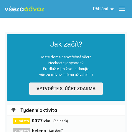
Přihlásit se
Zobra
Jak začít?
Máte doma nepotřebné věci?
Nechcete je vyhodit?
Prodlužte jim život a darujte
vše za odvoz jinému uživateli :-)
VYTVOŘTE SI ÚČET ZDARMA
Týdenní aktivita
0077ivka
1. místo
(66 darů)
helena
2. místo
(48 darů)