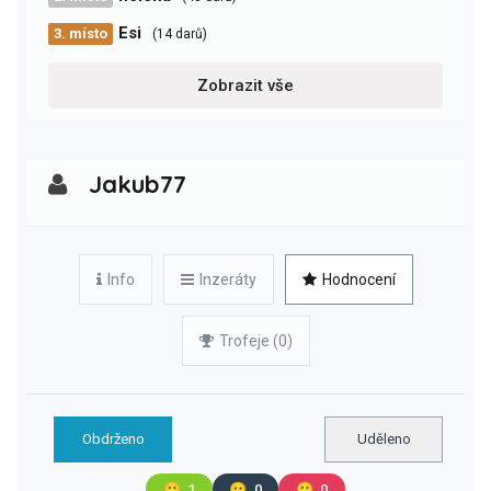
Esi
3. místo
(14 darů)
Zobrazit vše
Jakub77
Info
Inzeráty
Hodnocení
Trofeje (0)
Obdrženo
Uděleno
🙂
1
😐
0
🙁
0