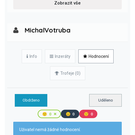
Zobrazit vše
MichalVotruba
Info
Inzeráty
Hodnocení
Trofeje (0)
Obdrženo
Uděleno
🙂
0
😐
0
🙁
0
Uživatel nemá žádné hodnocení.