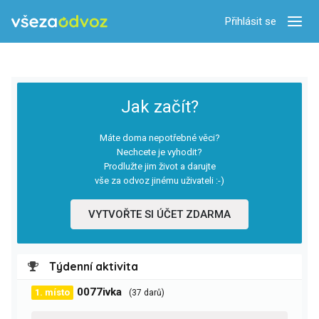
Přihlásit se
Zobra
Jak začít?
Máte doma nepotřebné věci?
Nechcete je vyhodit?
Prodlužte jim život a darujte
vše za odvoz jinému uživateli :-)
VYTVOŘTE SI ÚČET ZDARMA
Týdenní aktivita
0077ivka
1. místo
(37 darů)