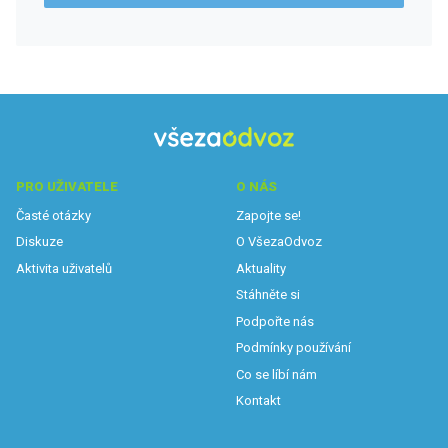
PRO UŽIVATELE
O NÁS
Časté otázky
Zapojte se!
Diskuze
O VšezaOdvoz
Aktivita uživatelů
Aktuality
Stáhněte si
Podpořte nás
Podmínky používání
Co se líbí nám
Kontakt