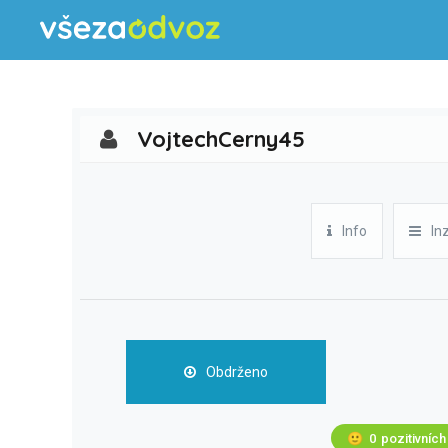
VojtechCerny45
Info
In
Obdrženo
🙂
0
pozitivních