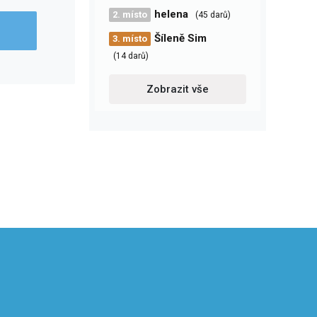
helena
2. místo
(45 darů)
Šíleně Sim
3. místo
(14 darů)
Zobrazit vše