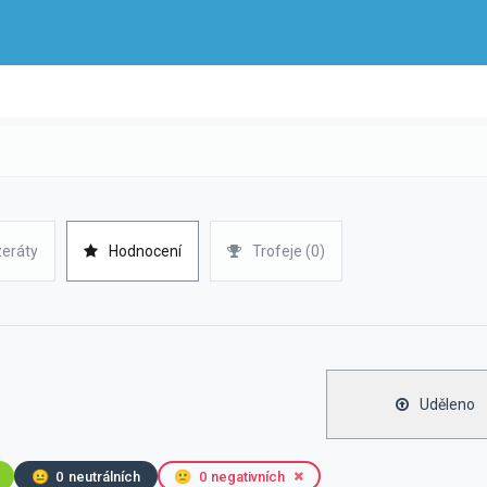
zeráty
Hodnocení
Trofeje (0)
Uděleno
😐
0
neutrálních
🙁
0
negativních