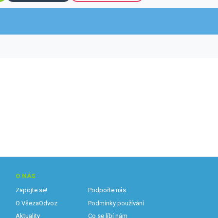
O NÁS
Zapojte se!
Podpořte nás
O VšezaOdvoz
Podmínky používání
Aktuality
Co se líbí nám