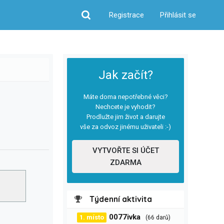
Registrace
Přihlásit se
Hledat
Jak začít?
Máte doma nepotřebné věci?
Nechcete je vyhodit?
Prodlužte jim život a darujte
vše za odvoz jinému uživateli :-)
VYTVOŘTE SI ÚČET
ZDARMA
Týdenní aktivita
0077ivka
1. místo
(66 darů)