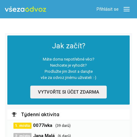
Přihlásit se
Zobra
Jak začít?
Máte doma nepotřebné věci?
Nechcete je vyhodit?
Prodlužte jim život a darujte
vše za odvoz jinému uživateli :-)
VYTVOŘTE SI ÚČET ZDARMA
Týdenní aktivita
0077ivka
1. místo
(39 darů)
Jana Malá
2. místo
(6 darů)