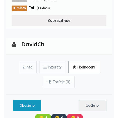
Esi
3. místo
(14 darů)
Zobrazit vše
DavidCh
Info
Inzeráty
Hodnocení
Trofeje (0)
Obdrženo
Uděleno
🙂
4
😐
0
🙁
0