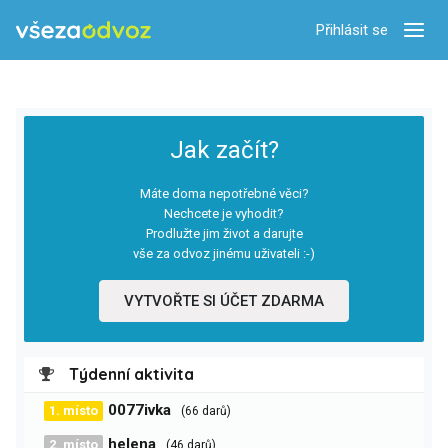
Přihlásit se
Zobra
Jak začít?
Máte doma nepotřebné věci?
Nechcete je vyhodit?
Prodlužte jim život a darujte
vše za odvoz jinému uživateli :-)
VYTVOŘTE SI ÚČET ZDARMA
Týdenní aktivita
0077ivka
1. místo
(66 darů)
helena
2. místo
(46 darů)