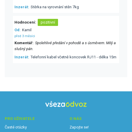
Inzerát
Stěrka na vyrovnání stěn 7kg
Hodnocení
pozitivní
Od
Kamil
před 3 měsíci
Komentář
Spolehlivé předání v pohodě a s úsměvem. Milý a
slušný pán.
Inzerát
Telefonní kabel včetně koncovek RJ11 - délka 15m
PRO UŽIVATELE
O NÁS
Časté otázky
Zapojte se!