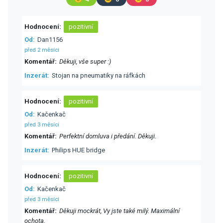
Hodnocení
pozitivní
Od
Dan1156
před 2 měsíci
Komentář
Děkuji, vše super :)
Inzerát
Stojan na pneumatiky na ráfkách
Hodnocení
pozitivní
Od
Kačenkač
před 3 měsíci
Komentář
Perfektní domluva i předání. Děkuji.
Inzerát
Philips HUE bridge
Hodnocení
pozitivní
Od
Kačenkač
před 3 měsíci
Komentář
Děkuji mockrát, Vy jste také milý. Maximální
ochota.