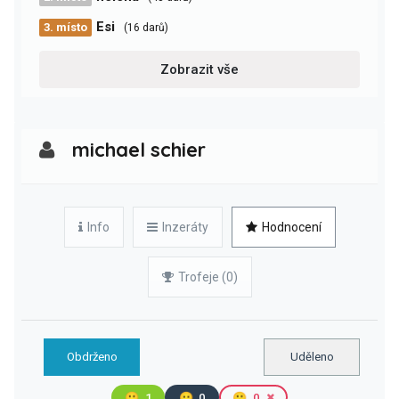
Esi
3. místo
(16 darů)
Zobrazit vše
michael schier
Info
Inzeráty
Hodnocení
Trofeje (0)
Obdrženo
Uděleno
🙂
1
😐
0
🙁
0