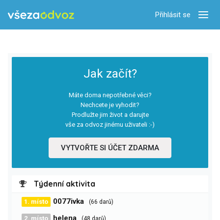
Přihlásit se
Zobra
Jak začít?
Máte doma nepotřebné věci?
Nechcete je vyhodit?
Prodlužte jim život a darujte
vše za odvoz jinému uživateli :-)
VYTVOŘTE SI ÚČET ZDARMA
Týdenní aktivita
0077ivka
1. místo
(66 darů)
helena
2. místo
(48 darů)