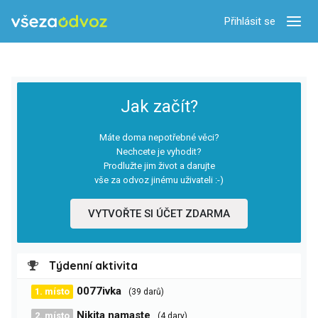
Přihlásit se
Zobra
Jak začít?
Máte doma nepotřebné věci?
Nechcete je vyhodit?
Prodlužte jim život a darujte
vše za odvoz jinému uživateli :-)
VYTVOŘTE SI ÚČET ZDARMA
Týdenní aktivita
0077ivka
1. místo
(39 darů)
Nikita namaste
2. místo
(4 dary)