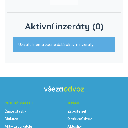
Aktivní inzeráty (0)
Uživatel nemá žádné další aktivní inzeráty.
PRO UŽIVATELE
O NÁS
Časté otázky
Zapojte se!
Diskuze
O VšezaOdvoz
Aktivita uživatelů
Aktuality