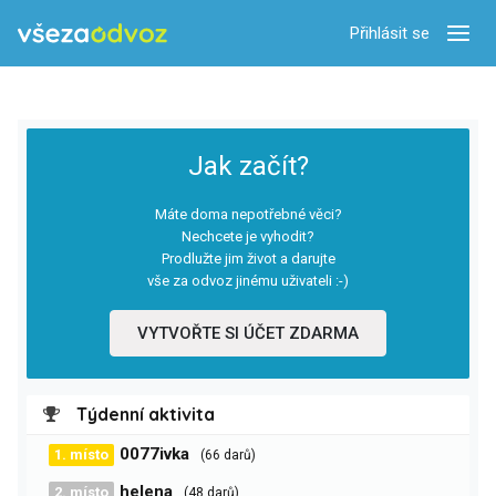
Přihlásit se
Zobra
Jak začít?
Máte doma nepotřebné věci?
Nechcete je vyhodit?
Prodlužte jim život a darujte
vše za odvoz jinému uživateli :-)
VYTVOŘTE SI ÚČET ZDARMA
Týdenní aktivita
0077ivka
1. místo
(66 darů)
helena
2. místo
(48 darů)