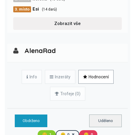
Esi
3. místo
(14 darů)
Zobrazit vše
AlenaRad
Info
Inzeráty
Hodnocení
Trofeje (0)
Obdrženo
Uděleno
🙂
1
😐
0
🙁
0