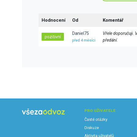
Hodnocení
Od
Komentář
Daniel75
Vřele doporučuji. 
pozitivní
předání.
před 4 měsíci
PRO UŽIVATELE
Časté otázky
Diskuze
Aktivita uživatelů