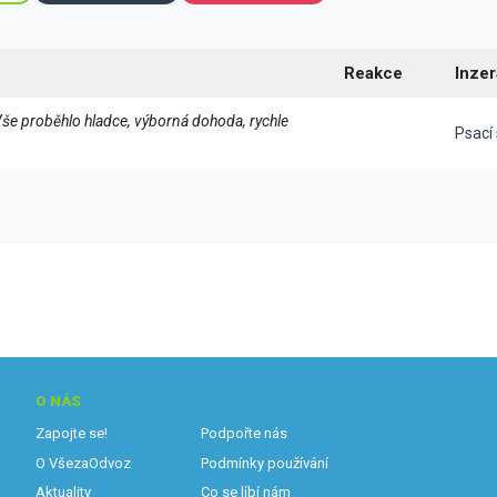
Reakce
Inzer
Vše proběhlo hladce, výborná dohoda, rychle
Psací 
O NÁS
Zapojte se!
Podpořte nás
O VšezaOdvoz
Podmínky používání
Aktuality
Co se líbí nám