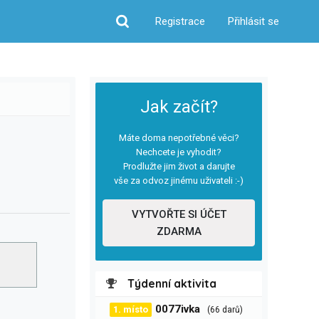
Registrace
Přihlásit se
Hledat
Jak začít?
Máte doma nepotřebné věci?
Nechcete je vyhodit?
Prodlužte jim život a darujte
vše za odvoz jinému uživateli :-)
VYTVOŘTE SI ÚČET
ZDARMA
Týdenní aktivita
0077ivka
1. místo
(66 darů)