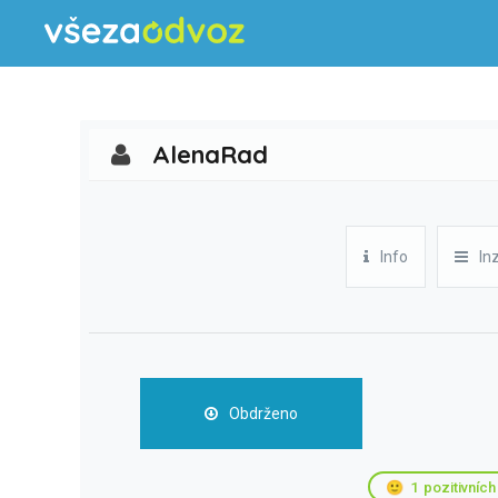
AlenaRad
Info
In
Obdrženo
🙂
1
pozitivních