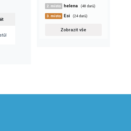
helena
2. místo
(48 darů)
Esi
3. místo
(24 darů)
át
Zobrazit vše
stůl