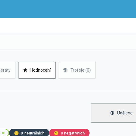
zeráty
Hodnocení
Trofeje (0)
Uděleno
😐
0
neutrálních
🙁
0
negativních