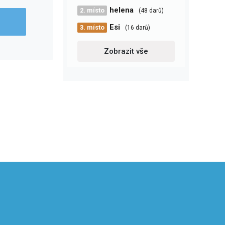
helena
2. místo
(48 darů)
Esi
3. místo
(16 darů)
Zobrazit vše