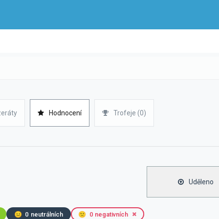
zeráty
Hodnocení
Trofeje (0)
Uděleno
😐
0
neutrálních
🙁
0
negativních