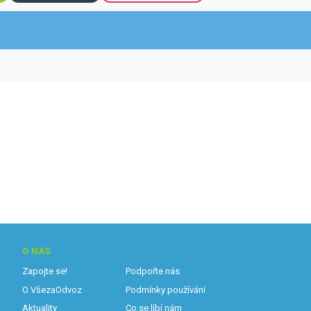
O NÁS
Zapojte se!
Podpořte nás
O VšezaOdvoz
Podmínky používání
Aktuality
Co se líbí nám