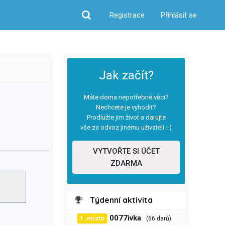
Registrace
Přihlásit se
Hledat
Jak začít?
Máte doma nepotřebné věci?
Nechcete je vyhodit?
Prodlužte jim život a darujte
vše za odvoz jinému uživateli :-)
VYTVOŘTE SI ÚČET
ZDARMA
Týdenní aktivita
0077ivka
1. místo
(66 darů)