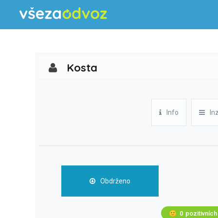
Kosta
Info
In
Obdrženo
🙂
0
pozitivních