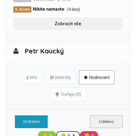
Nikita namaste
3. místo
(4 dary)
Zobrazit vše
Petr Kaucký
Info
Inzeráty
Hodnocení
Trofeje (0)
Obdrženo
Uděleno
🙂
0
😐
0
🙁
0