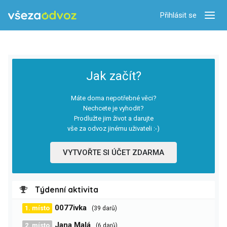
Přihlásit se
Zobra
Jak začít?
Máte doma nepotřebné věci?
Nechcete je vyhodit?
Prodlužte jim život a darujte
vše za odvoz jinému uživateli :-)
VYTVOŘTE SI ÚČET ZDARMA
Týdenní aktivita
0077ivka
1. místo
(39 darů)
Jana Malá
2. místo
(6 darů)