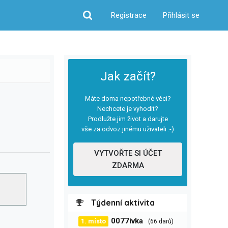
Registrace
Přihlásit se
Hledat
Jak začít?
Máte doma nepotřebné věci?
Nechcete je vyhodit?
Prodlužte jim život a darujte
vše za odvoz jinému uživateli :-)
VYTVOŘTE SI ÚČET
ZDARMA
Týdenní aktivita
0077ivka
1. místo
(66 darů)