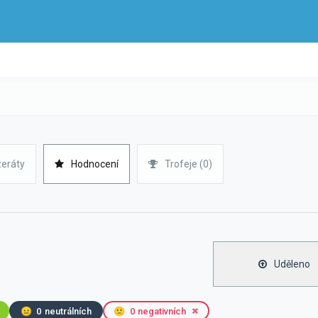
zeráty
Hodnocení
Trofeje (0)
Uděleno
😐
0
neutrálních
🙁
0
negativních