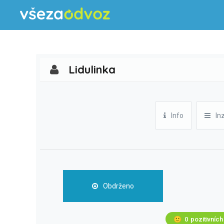
Lidulinka
Info
In
Obdrženo
🙂
0
pozitivních