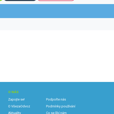
O NÁS
Zapojte se!
Podpořte nás
O VšezaOdvoz
Podmínky používání
Aktuality
Co se líbí nám