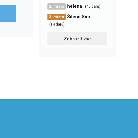
helena
2. místo
(45 darů)
Šíleně Sim
3. místo
(14 darů)
Zobrazit vše