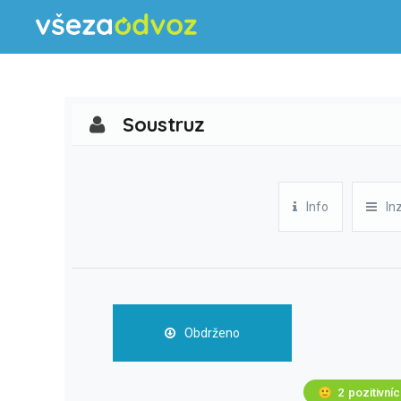
Soustruz
Info
In
Obdrženo
🙂
2
pozitivní