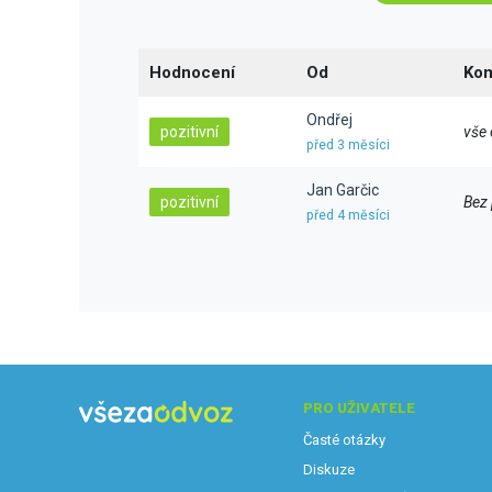
Hodnocení
Od
Kom
Ondřej
pozitivní
vše 
před 3 měsíci
Jan Garčic
pozitivní
Bez
před 4 měsíci
PRO UŽIVATELE
Časté otázky
Diskuze