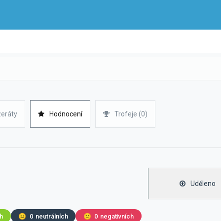
zeráty
Hodnocení
Trofeje (0)
Uděleno
ch
😐
0
neutrálních
🙁
0
negativních