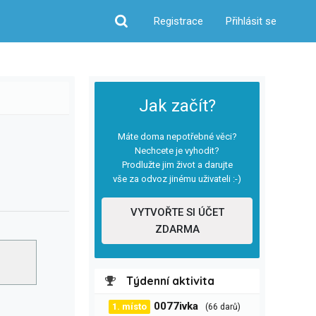
Registrace
Přihlásit se
Hledat
Jak začít?
Máte doma nepotřebné věci?
Nechcete je vyhodit?
Prodlužte jim život a darujte
vše za odvoz jinému uživateli :-)
VYTVOŘTE SI ÚČET
ZDARMA
Týdenní aktivita
0077ivka
1. místo
(66 darů)