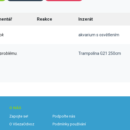
entář
Reakce
Inzerát
ok
akvarium s osvětlením
 problému.
Trampolína G21 250cm
O NÁS
Zapojte se!
Podpořte nás
O VšezaOdvoz
Podmínky používání