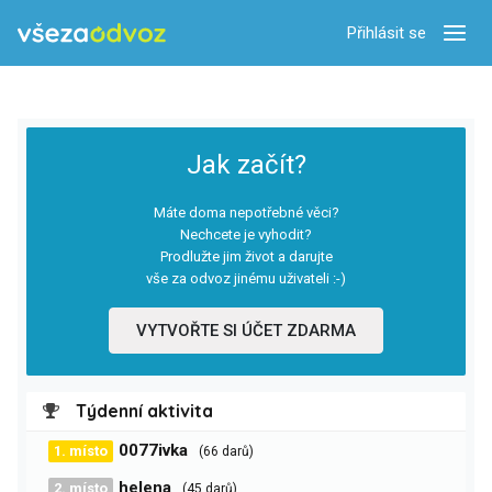
Přihlásit se
Zobra
Jak začít?
Máte doma nepotřebné věci?
Nechcete je vyhodit?
Prodlužte jim život a darujte
vše za odvoz jinému uživateli :-)
VYTVOŘTE SI ÚČET ZDARMA
Týdenní aktivita
0077ivka
1. místo
(66 darů)
helena
2. místo
(45 darů)