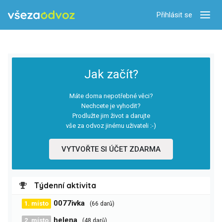
Přihlásit se
Zobra
Jak začít?
Máte doma nepotřebné věci?
Nechcete je vyhodit?
Prodlužte jim život a darujte
vše za odvoz jinému uživateli :-)
VYTVOŘTE SI ÚČET ZDARMA
Týdenní aktivita
0077ivka
1. místo
(66 darů)
helena
2. místo
(48 darů)