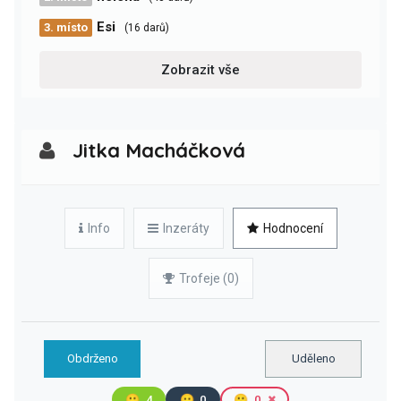
Esi
3. místo
(16 darů)
Zobrazit vše
Jitka Macháčková
Info
Inzeráty
Hodnocení
Trofeje (0)
Obdrženo
Uděleno
🙂
4
😐
0
🙁
0