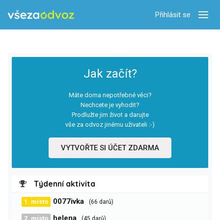
Přihlásit se
Zobra
Jak začít?
Máte doma nepotřebné věci?
Nechcete je vyhodit?
Prodlužte jim život a darujte
vše za odvoz jinému uživateli :-)
VYTVOŘTE SI ÚČET ZDARMA
Týdenní aktivita
0077ivka
1. místo
(66 darů)
helena
2. místo
(45 darů)