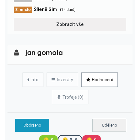
Šíleně Sim
3. místo
(14 darů)
Zobrazit vše
jan gomola
Info
Inzeráty
Hodnocení
Trofeje (0)
Obdrženo
Uděleno
🙂
0
😐
0
🙁
0