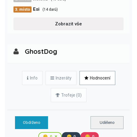
Esi
3. místo
(14 darů)
Zobrazit vše
GhostDog
Info
Inzeráty
Hodnocení
Trofeje (0)
Obdrženo
Uděleno
🙂
0
😐
0
🙁
0