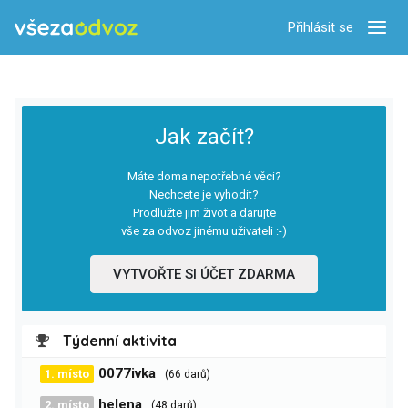
Přihlásit se
Zobra
Jak začít?
Máte doma nepotřebné věci?
Nechcete je vyhodit?
Prodlužte jim život a darujte
vše za odvoz jinému uživateli :-)
VYTVOŘTE SI ÚČET ZDARMA
Týdenní aktivita
0077ivka
1. místo
(66 darů)
helena
2. místo
(48 darů)