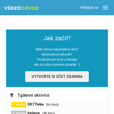
Přihlásit se
Zobra
Jak začít?
Máte doma nepotřebné věci?
Nechcete je vyhodit?
Prodlužte jim život a darujte
vše za odvoz jinému uživateli :-)
VYTVOŘTE SI ÚČET ZDARMA
Týdenní aktivita
0077ivka
1. místo
(66 darů)
helena
2. místo
(48 darů)