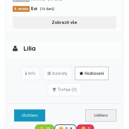
Esi
3. místo
(16 darů)
Zobrazit vše
Lilia
Info
Inzeráty
Hodnocení
Trofeje (0)
Obdrženo
Uděleno
🙂
15
😐
0
🙁
2