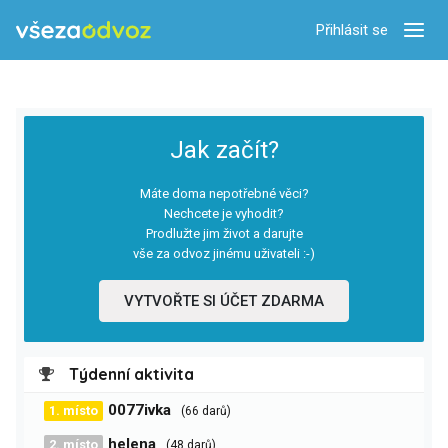
Přihlásit se
Zobra
Jak začít?
Máte doma nepotřebné věci?
Nechcete je vyhodit?
Prodlužte jim život a darujte
vše za odvoz jinému uživateli :-)
VYTVOŘTE SI ÚČET ZDARMA
Týdenní aktivita
0077ivka
1. místo
(66 darů)
helena
2. místo
(48 darů)