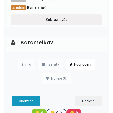
Esi
3. místo
(16 darů)
Zobrazit vše
Karamelka2
Info
Inzeráty
Hodnocení
Trofeje (0)
Obdrženo
Uděleno
🙂
0
😐
0
🙁
0