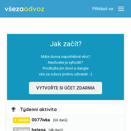
Přihlásit se
Zobra
Jak začít?
Máte doma nepotřebné věci?
Nechcete je vyhodit?
Prodlužte jim život a darujte
vše za odvoz jinému uživateli :-)
VYTVOŘTE SI ÚČET ZDARMA
Týdenní aktivita
0077ivka
1. místo
(66 darů)
helena
2. místo
(48 darů)