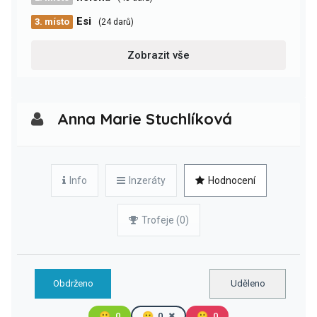
Esi
3. místo
(24 darů)
Zobrazit vše
Anna Marie Stuchlíková
Info
Inzeráty
Hodnocení
Trofeje (0)
Obdrženo
Uděleno
🙂
0
😐
0
🙁
0