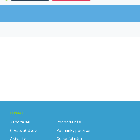
O NÁS
Zapojte se!
Podpořte nás
O VšezaOdvoz
Podmínky používání
Aktuality
Co se líbí nám