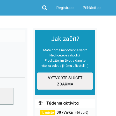
Registrace
Přihlásit se
Hledat
Jak začít?
Máte doma nepotřebné věci?
Nechcete je vyhodit?
Prodlužte jim život a darujte
vše za odvoz jinému uživateli :-)
VYTVOŘTE SI ÚČET
ZDARMA
Týdenní aktivita
0077ivka
1. místo
(66 darů)