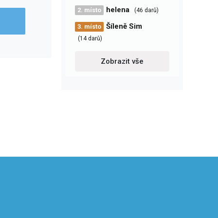
helena
2. místo
(46 darů)
Šíleně Sim
3. místo
(14 darů)
Zobrazit vše