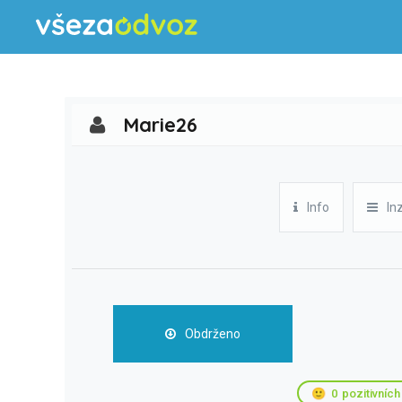
Marie26
Info
In
Obdrženo
🙂
0
pozitivních