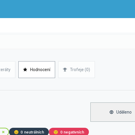
zeráty
Hodnocení
Trofeje (0)
Uděleno
😐
0
neutrálních
🙁
0
negativních