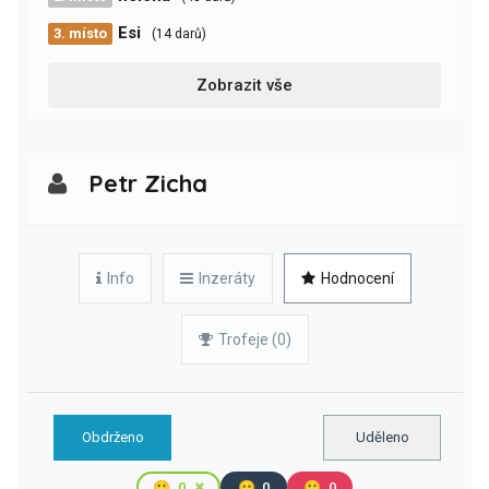
Esi
3. místo
(14 darů)
Zobrazit vše
Petr Zicha
Info
Inzeráty
Hodnocení
Trofeje (0)
Obdrženo
Uděleno
🙂
0
😐
0
🙁
0