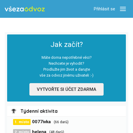
Přihlásit se
Zobra
Jak začít?
Máte doma nepotřebné věci?
Nechcete je vyhodit?
Prodlužte jim život a darujte
vše za odvoz jinému uživateli :-)
VYTVOŘTE SI ÚČET ZDARMA
Týdenní aktivita
0077ivka
1. místo
(66 darů)
helena
2. místo
(48 darů)