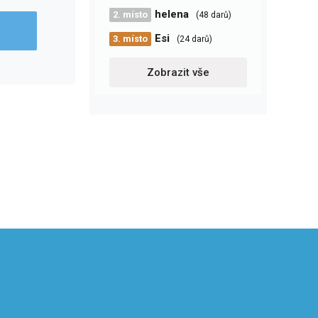
helena
2. místo
(48 darů)
Esi
3. místo
(24 darů)
Zobrazit vše