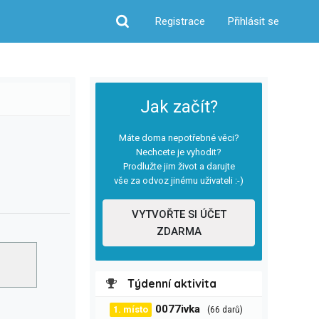
Registrace
Přihlásit se
Hledat
Jak začít?
Máte doma nepotřebné věci?
Nechcete je vyhodit?
Prodlužte jim život a darujte
vše za odvoz jinému uživateli :-)
VYTVOŘTE SI ÚČET
ZDARMA
Týdenní aktivita
0077ivka
1. místo
(66 darů)