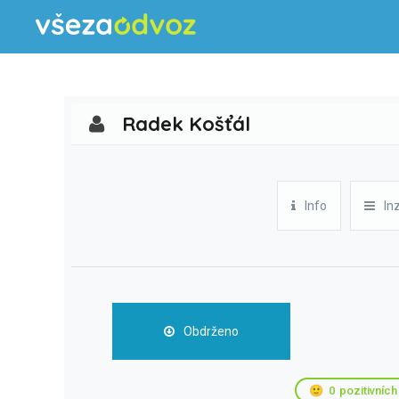
Radek Košťál
Info
In
Obdrženo
🙂
0
pozitivních