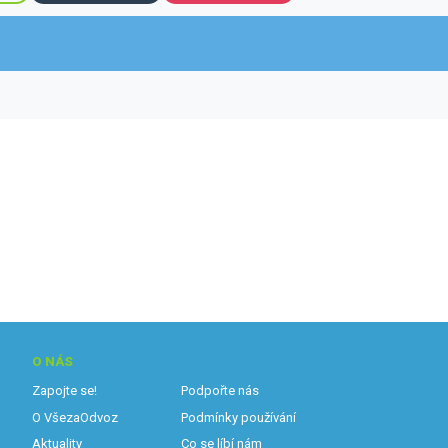
O NÁS
Zapojte se!
Podpořte nás
O VšezaOdvoz
Podmínky používání
Aktuality
Co se líbí nám