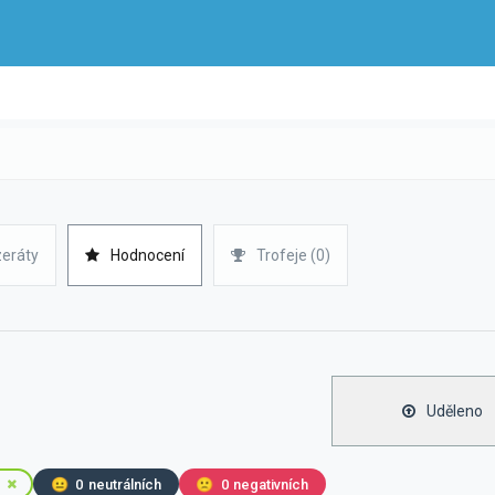
zeráty
Hodnocení
Trofeje (0)
Uděleno
😐
0
neutrálních
🙁
0
negativních