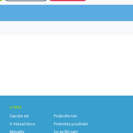
O NÁS
Zapojte se!
Podpořte nás
O VšezaOdvoz
Podmínky používání
Aktuality
Co se líbí nám