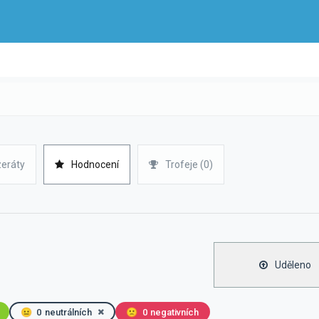
zeráty
Hodnocení
Trofeje (0)
Uděleno
😐
0
neutrálních
🙁
0
negativních