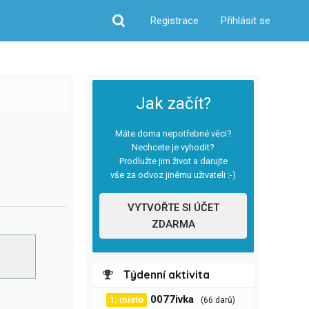
Registrace
Přihlásit se
Hledat
Jak začít?
Máte doma nepotřebné věci?
Nechcete je vyhodit?
Prodlužte jim život a darujte
vše za odvoz jinému uživateli :-)
VYTVOŘTE SI ÚČET
ZDARMA
Týdenní aktivita
0077ivka
1. místo
(66 darů)