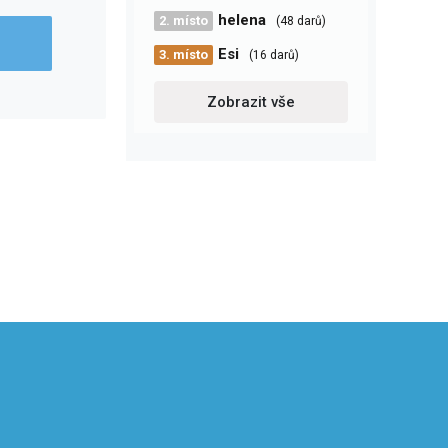
helena
2. místo
(48 darů)
Esi
3. místo
(16 darů)
Zobrazit vše