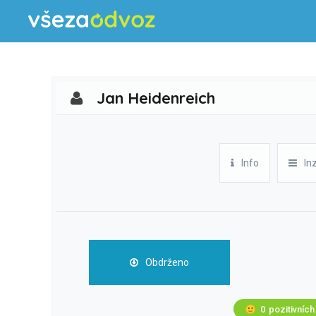
Jan Heidenreich
Info
In
Obdrženo
🙂
0
pozitivních