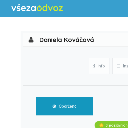
Daniela Kováčová
Info
In
Obdrženo
🙂
0
pozitivních