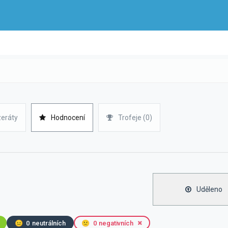
zeráty
Hodnocení
Trofeje (0)
Uděleno
😐
0
neutrálních
🙁
0
negativních