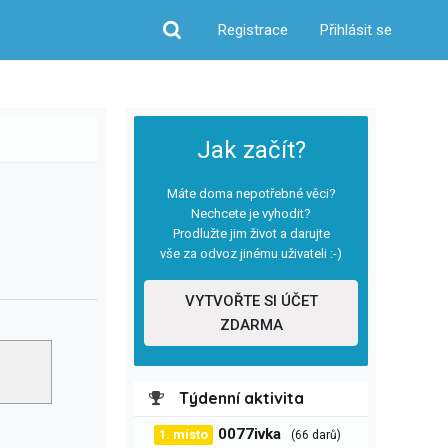
Registrace
Přihlásit se
Hledat
Jak začít?
Máte doma nepotřebné věci?
Nechcete je vyhodit?
Prodlužte jim život a darujte
vše za odvoz jinému uživateli :-)
VYTVOŘTE SI ÚČET
ZDARMA
Týdenní aktivita
0077ivka
1. místo
(66 darů)