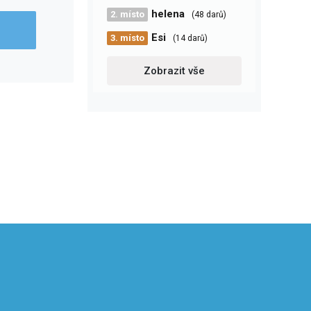
helena
2. místo
(48 darů)
Esi
3. místo
(14 darů)
Zobrazit vše