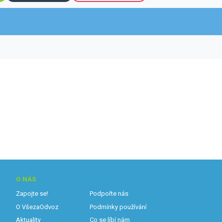
O NÁS
Zapojte se!
Podpořte nás
O VšezaOdvoz
Podmínky používání
Aktuality
Co se líbí nám