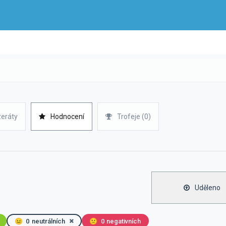
zeráty
Hodnocení
Trofeje (0)
Uděleno
😐
0
neutrálních
🙁
0
negativních