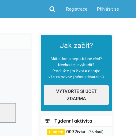
Registrace
Přihlásit se
Hledat
Jak začít?
Máte doma nepotřebné věci?
Nechcete je vyhodit?
Prodlužte jim život a darujte
vše za odvoz jinému uživateli :-)
VYTVOŘTE SI ÚČET
ZDARMA
Týdenní aktivita
0077ivka
1. místo
(66 darů)