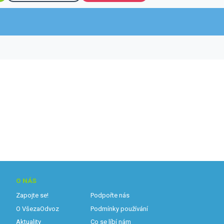
O NÁS
Zapojte se!
Podpořte nás
O VšezaOdvoz
Podmínky používání
Aktuality
Co se líbí nám