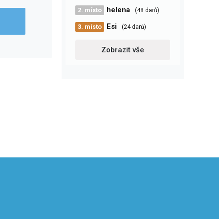
helena
2. místo
(48 darů)
Esi
3. místo
(24 darů)
Zobrazit vše