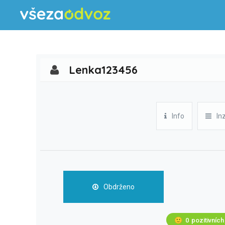
Lenka123456
Info
In
Obdrženo
🙂
0
pozitivních