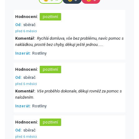
Hodnocení
pozitivní
Od
sběrač
před 6 měsíci
Komentář
Rychlá domluva, vše bez problému, navíc pomoc s
nakládkou, prostě bez chyby, děkuji ještě jednou......
Inzerát
Rostliny
Hodnocení
pozitivní
Od
sběrač
před 6 měsíci
Komentář
Vše proběhlo dokonale, děkuji rovněž za pomoc s
naložením.
Inzerát
Rostliny
Hodnocení
pozitivní
Od
sběrač
před 6 měsíci