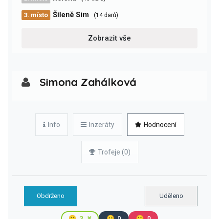
Šíleně Sim
3. místo
(14 darů)
Zobrazit vše
Simona Zahálková
Info
Inzeráty
Hodnocení
Trofeje (0)
Obdrženo
Uděleno
🙂
3
😐
0
🙁
0