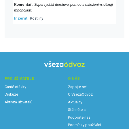
Komentář
Super rychlá domluva, pomoc s naložením, děkuji
mnohokrát.
Inzerát
Rostliny
PRO UŽIVATELE
O NÁS
Časté otázky
Zapojte se!
Diskuze
O VšezaOdvoz
Aktivita uživatelů
Aktuality
Stáhněte si
Podpořte nás
Podmínky používání