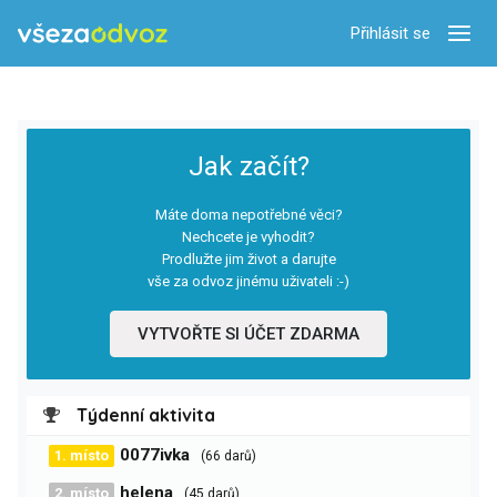
Přihlásit se
Zobra
Jak začít?
Máte doma nepotřebné věci?
Nechcete je vyhodit?
Prodlužte jim život a darujte
vše za odvoz jinému uživateli :-)
VYTVOŘTE SI ÚČET ZDARMA
Týdenní aktivita
0077ivka
1. místo
(66 darů)
helena
2. místo
(45 darů)