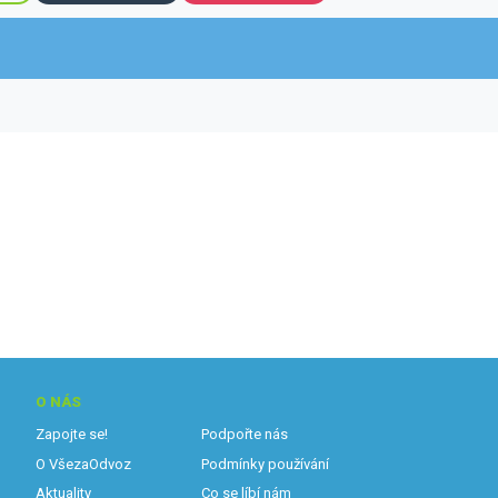
O NÁS
Zapojte se!
Podpořte nás
O VšezaOdvoz
Podmínky používání
Aktuality
Co se líbí nám