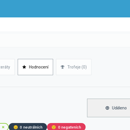
zeráty
Hodnocení
Trofeje (0)
Uděleno
😐
0
neutrálních
🙁
0
negativních