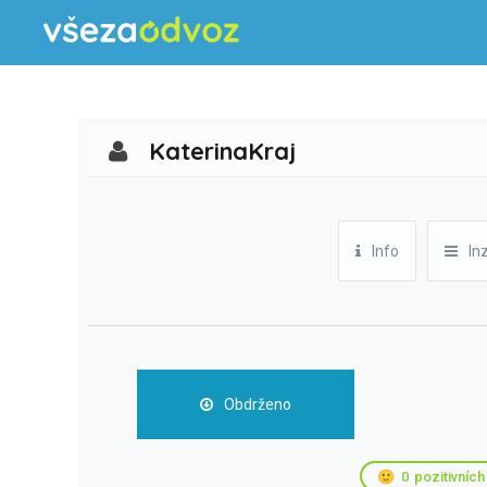
KaterinaKraj
Info
In
Obdrženo
🙂
0
pozitivních