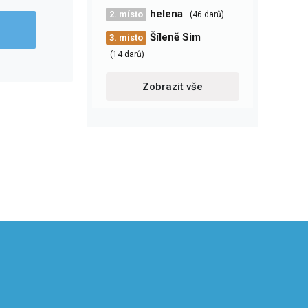
helena
2. místo
(46 darů)
Šíleně Sim
3. místo
(14 darů)
Zobrazit vše