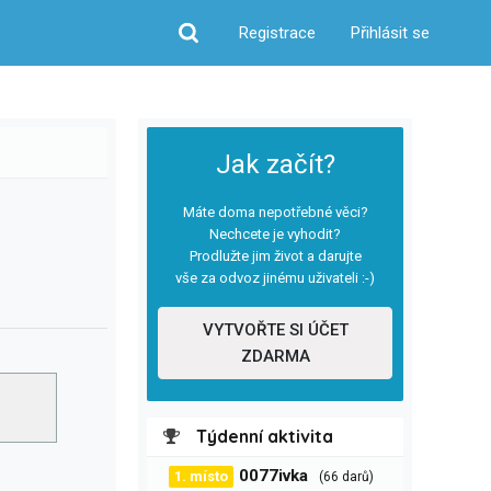
Registrace
Přihlásit se
Hledat
Jak začít?
Máte doma nepotřebné věci?
Nechcete je vyhodit?
Prodlužte jim život a darujte
vše za odvoz jinému uživateli :-)
VYTVOŘTE SI ÚČET
ZDARMA
Týdenní aktivita
0077ivka
1. místo
(66 darů)