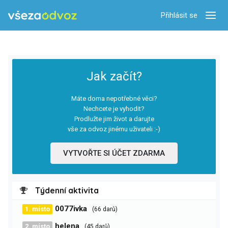
Přihlásit se
Zobra
Jak začít?
Máte doma nepotřebné věci?
Nechcete je vyhodit?
Prodlužte jim život a darujte
vše za odvoz jinému uživateli :-)
VYTVOŘTE SI ÚČET ZDARMA
Týdenní aktivita
0077ivka
1. místo
(66 darů)
helena
2. místo
(45 darů)