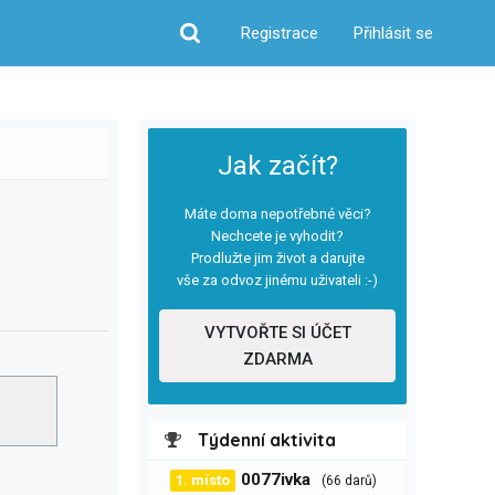
Registrace
Přihlásit se
Hledat
Jak začít?
Máte doma nepotřebné věci?
Nechcete je vyhodit?
Prodlužte jim život a darujte
vše za odvoz jinému uživateli :-)
VYTVOŘTE SI ÚČET
ZDARMA
Týdenní aktivita
0077ivka
1. místo
(66 darů)