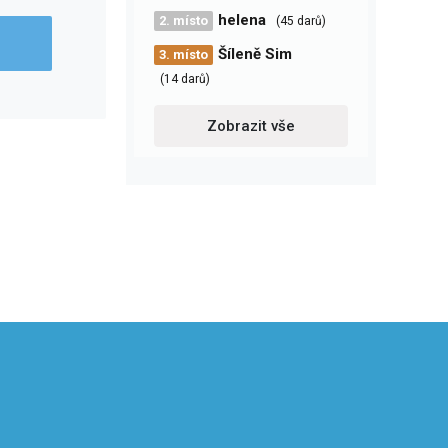
helena
2. místo
(45 darů)
Šíleně Sim
3. místo
(14 darů)
Zobrazit vše