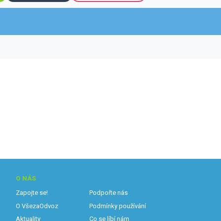
O NÁS
Zapojte se!
Podpořte nás
O VšezaOdvoz
Podmínky používání
Aktuality
Co se líbí nám