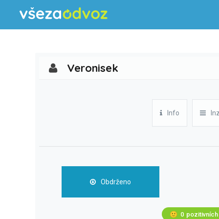
Veronisek
Info
In
Obdrženo
🙂
0
pozitivních