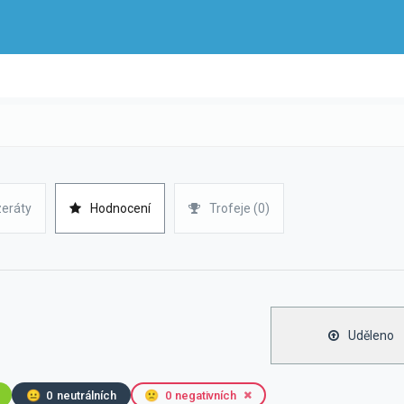
zeráty
Hodnocení
Trofeje (0)
Uděleno
😐
0
neutrálních
🙁
0
negativních