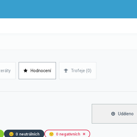
zeráty
Hodnocení
Trofeje (0)
Uděleno
😐
0
neutrálních
🙁
0
negativních