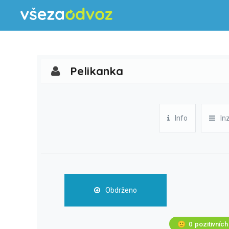
Pelikanka
Info
In
Obdrženo
🙂
0
pozitivních