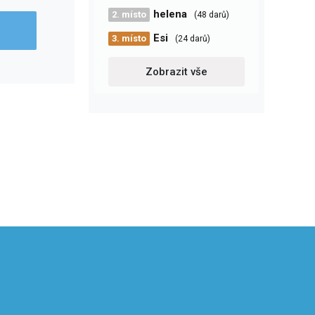
helena
2. místo
(48 darů)
Esi
3. místo
(24 darů)
Zobrazit vše