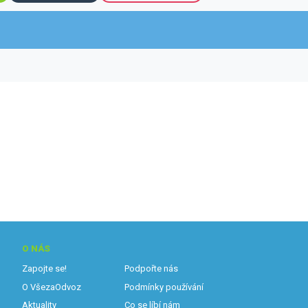
O NÁS
Zapojte se!
Podpořte nás
O VšezaOdvoz
Podmínky používání
Aktuality
Co se líbí nám