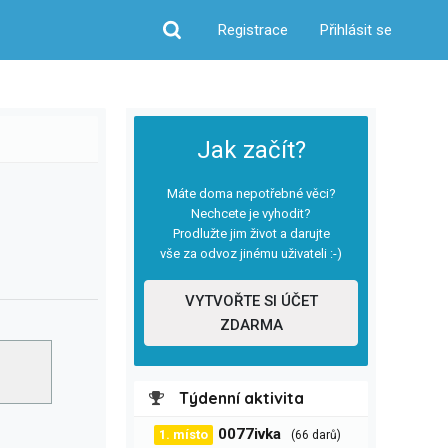
Registrace
Přihlásit se
Hledat
Jak začít?
Máte doma nepotřebné věci?
Nechcete je vyhodit?
Prodlužte jim život a darujte
vše za odvoz jinému uživateli :-)
VYTVOŘTE SI ÚČET
ZDARMA
Týdenní aktivita
0077ivka
1. místo
(66 darů)