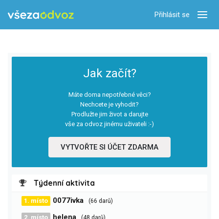
Přihlásit se
Zobra
Jak začít?
Máte doma nepotřebné věci?
Nechcete je vyhodit?
Prodlužte jim život a darujte
vše za odvoz jinému uživateli :-)
VYTVOŘTE SI ÚČET ZDARMA
Týdenní aktivita
0077ivka
1. místo
(66 darů)
helena
2. místo
(48 darů)