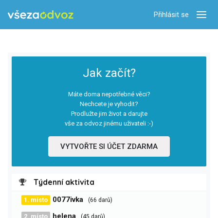
Přihlásit se
Zobra
Jak začít?
Máte doma nepotřebné věci?
Nechcete je vyhodit?
Prodlužte jim život a darujte
vše za odvoz jinému uživateli :-)
VYTVOŘTE SI ÚČET ZDARMA
Týdenní aktivita
0077ivka
1. místo
(66 darů)
helena
2. místo
(45 darů)