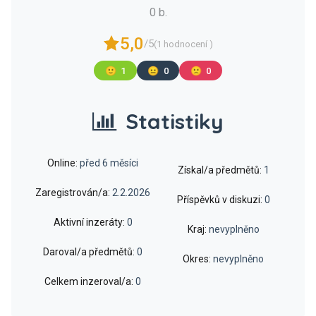
0 b.
5,0
/5
(1 hodnocení )
🙂
1
😐
0
🙁
0
Statistiky
Online:
před 6 měsíci
Získal/a předmětů:
1
Zaregistrován/a:
2.2.2026
Příspěvků v diskuzi:
0
Aktivní inzeráty:
0
Kraj:
nevyplněno
Daroval/a předmětů:
0
Okres:
nevyplněno
Celkem inzeroval/a:
0