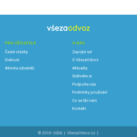
PRO UŽIVATELE
O NÁS
Časté otázky
Zapojte se!
Diskuze
O VšezaOdvoz
Aktivita uživatelů
Aktuality
Stáhněte si
Podpořte nás
Podmínky používání
Co se líbí nám
Kontakt
© 2010–2026
|
VšezaOdvoz.cz
|