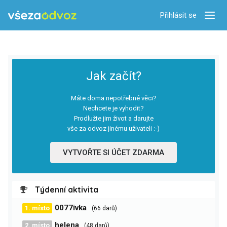
Přihlásit se
Zobra
Jak začít?
Máte doma nepotřebné věci?
Nechcete je vyhodit?
Prodlužte jim život a darujte
vše za odvoz jinému uživateli :-)
VYTVOŘTE SI ÚČET ZDARMA
Týdenní aktivita
0077ivka
1. místo
(66 darů)
helena
2. místo
(48 darů)