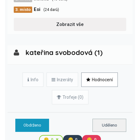
Esi
3. místo
(24 darů)
Zobrazit vše
kateřina svobodová (1)
Info
Inzeráty
Hodnocení
Trofeje (0)
Obdrženo
Uděleno
🙂
0
😐
0
🙁
0