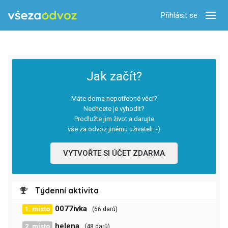
Přihlásit se
Zobra
Jak začít?
Máte doma nepotřebné věci?
Nechcete je vyhodit?
Prodlužte jim život a darujte
vše za odvoz jinému uživateli :-)
VYTVOŘTE SI ÚČET ZDARMA
Týdenní aktivita
0077ivka
1. místo
(66 darů)
helena
2. místo
(48 darů)