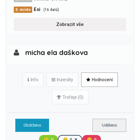
Esi
3. místo
(16 darů)
Zobrazit vše
micha ela daškova
Info
Inzeráty
Hodnocení
Trofeje (0)
Obdrženo
Uděleno
🙂
0
😐
0
🙁
0