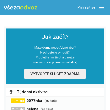
Přihlásit se
Zobra
Jak začít?
Máte doma nepotřebné věci?
Nechcete je vyhodit?
Prodlužte jim život a darujte
vše za odvoz jinému uživateli :-)
VYTVOŘTE SI ÚČET ZDARMA
Týdenní aktivita
0077ivka
1. místo
(66 darů)
helena
2. místo
(48 darů)