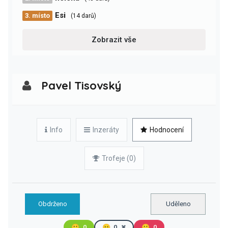
Esi
3. místo
(14 darů)
Zobrazit vše
Pavel Tisovský
Info
Inzeráty
Hodnocení
Trofeje (0)
Obdrženo
Uděleno
🙂
0
😐
0
🙁
0